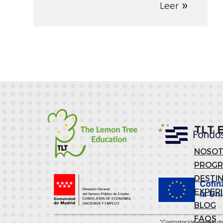
Leer
TLT 
NOSOT
PROG
DESTI
EXPER
BLOG
FAQS