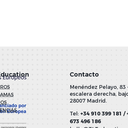
Education
Contacto
Menéndez Pelayo, 83 
ROS
escalera derecha, bajo
RAMAS
28007 Madrid.
NOS
IENCIAS
Tel:
+34 910 399 181 / 
673 496 186