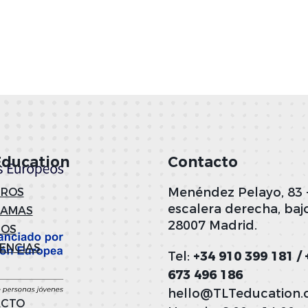
Education
Contacto
Menéndez Pelayo, 83 
ROS
escalera derecha, bajo
RAMAS
28007 Madrid.
NOS
IENCIAS
Tel:
+34 910 399 181 / 
673 496 186
hello@TLTeducation
ACTO