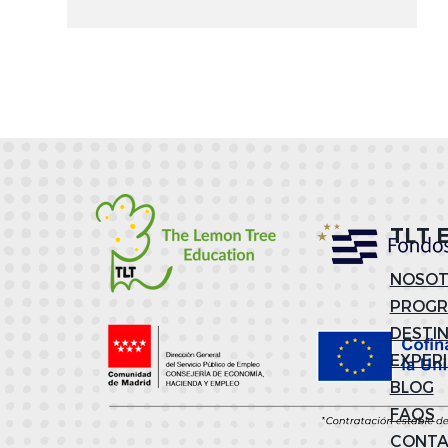
TLT 
NOSOT
PROG
DESTI
EXPER
BLOG
FAQS
CONT