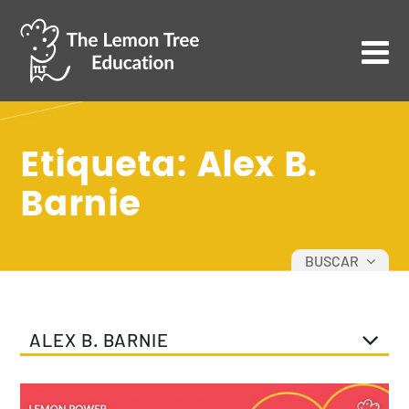
Etiqueta: Alex B.
Barnie
BUSCAR
TODOS
DESARROLLO PERSONAL
ALEX B. BARNIE