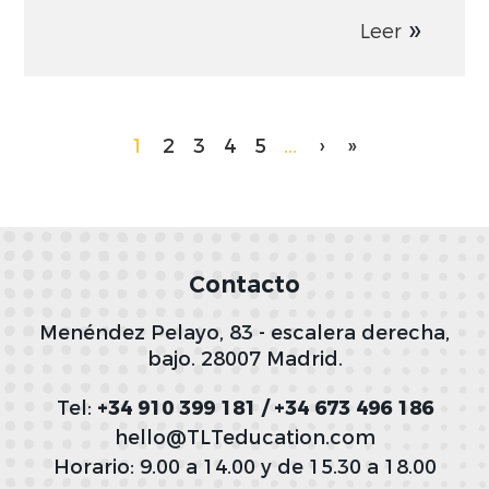
Leer
1
2
3
4
5
...
›
»
Contacto
Menéndez Pelayo, 83 - escalera derecha,
bajo. 28007 Madrid.
Tel:
+34 910 399 181 / +34 673 496 186
hello@TLTeducation.com
Horario: 9.00 a 14.00 y de 15.30 a 18.00