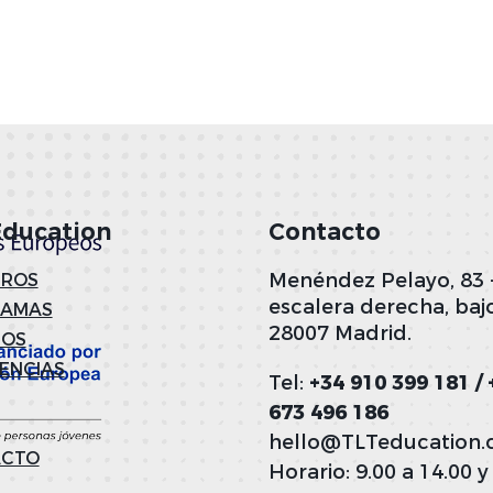
Education
Contacto
Menéndez Pelayo, 83 
ROS
escalera derecha, bajo
RAMAS
28007 Madrid.
NOS
IENCIAS
Tel:
+34 910 399 181 / 
673 496 186
hello@TLTeducation
ACTO
Horario: 9.00 a 14.00 y