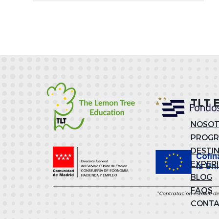
TLT 
NOSOT
PROG
DESTI
EXPER
BLOG
FAQS
CONT