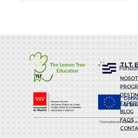
TLT 
NOSOT
PROG
DESTI
EXPER
BLOG
FAQS
CONT