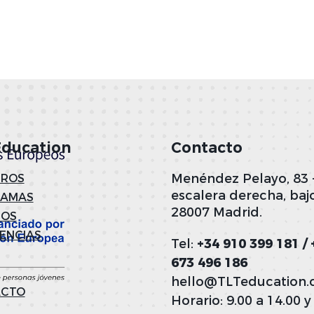
Education
Contacto
Menéndez Pelayo, 83 
ROS
escalera derecha, bajo
RAMAS
28007 Madrid.
NOS
IENCIAS
Tel:
+34 910 399 181 / 
673 496 186
hello@TLTeducation
ACTO
Horario: 9.00 a 14.00 y