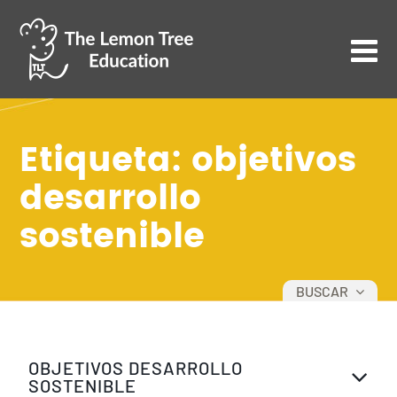
Etiqueta: objetivos
desarrollo
sostenible
BUSCAR
TODOS
OBJETIVOS DESARROLLO
DESARROLLO PERSONAL
SOSTENIBLE