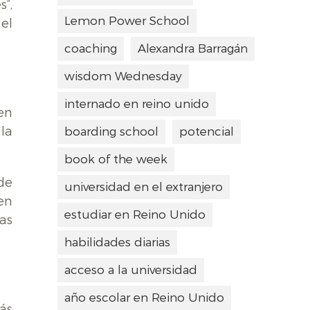
”,
Lemon Power School
el
coaching
Alexandra Barragán
wisdom Wednesday
internado en reino unido
en
la
boarding school
potencial
book of the week
de
universidad en el extranjero
en
estudiar en Reino Unido
as
habilidades diarias
acceso a la universidad
año escolar en Reino Unido
ás