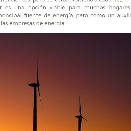
lar es una opción viable para muchos hogares
incipal fuente de energía, pero como un auxili
las empresas de energía.