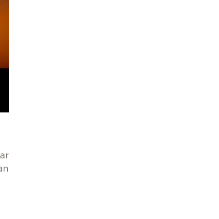
ar
an