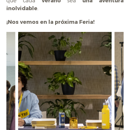
que cada
verano
sea
una aventura
inolvidable
.
¡Nos vemos en la próxima Feria!