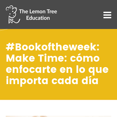
#Bookoftheweek:
Make Time: cómo
enfocarte en lo que
importa cada día