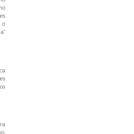
no
es
 o
a”
ca
es
os
ra
o.