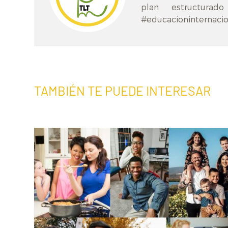
plan estructurad
#educacioninternaci
TAMBIÉN TE PUEDE INTERESAR