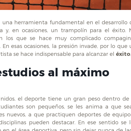
s, una herramienta fundamental en el desarrollo 
a y, en ocasiones, un trampolín para el éxito. 
n los que se hace muy complicado compagin
 En esas ocasiones, la presión invade, por lo que 
ista se hace indispensable para alcanzar el
éxito
 estudios al máximo
idos, el deporte tiene un gran peso dentro de 
studiantes son pequeños, se les anima a que se
tes nuevos, a que practiquen deportes de equipo
isciplinas pueden destacar. En ese sentido se l
o en el área deportiva, pero sin dejar nunca de la