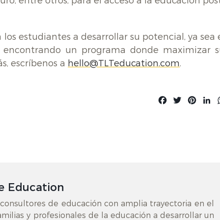
uro, entre otros, para el acceso a la educación pos
s estudiantes a desarrollar su potencial, ya sea 
 encontrando un programa donde maximizar s
ás, escríbenos a
hello@TLTeducation.com
.
Facebook
Twitter
Pinte
L
e Education
onsultores de educación con amplia trayectoria en el
milias y profesionales de la educación a desarrollar un