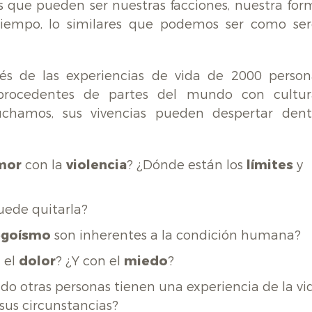
cas que pueden ser nuestras facciones, nuestra for
tiempo, lo similares que podemos ser como ser
avés de las experiencias de vida de 2000 person
) procedentes de partes del mundo con cultur
uchamos, sus vivencias pueden despertar dent
mor
con la
violencia
? ¿Dónde están los
límites
y
uede quitarla?
egoísmo
son inherentes a la condición humana?
n el
dolor
? ¿Y con el
miedo
?
o otras personas tienen una experiencia de la vi
sus circunstancias?