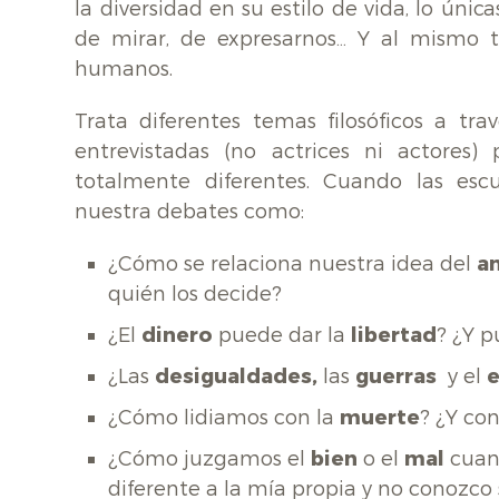
la diversidad en su estilo de vida, lo úni
de mirar, de expresarnos… Y al mismo 
humanos.
Trata diferentes temas filosóficos a tr
entrevistadas (no actrices ni actores
totalmente diferentes. Cuando las esc
nuestra debates como:
¿Cómo se relaciona nuestra idea del
a
quién los decide?
¿El
dinero
puede dar la
libertad
? ¿Y p
¿Las
desigualdades,
las
guerras
y el
¿Cómo lidiamos con la
muerte
? ¿Y co
¿Cómo juzgamos el
bien
o el
mal
cuand
diferente a la mía propia y no conozco 