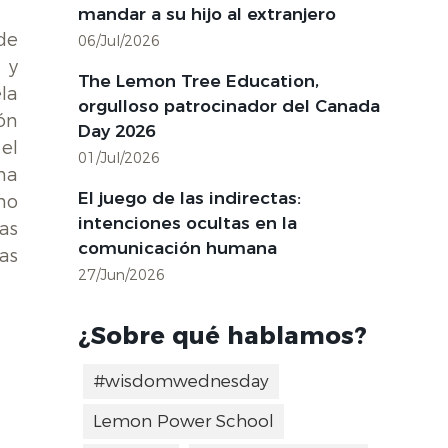
mandar a su hijo al extranjero
de
06/Jul/2026
 y
The Lemon Tree Education,
la
orgulloso patrocinador del Canada
ón
Day 2026
el
01/Jul/2026
na
El juego de las indirectas:
mo
intenciones ocultas en la
as
comunicación humana
as
27/Jun/2026
¿Sobre qué hablamos?
#wisdomwednesday
Lemon Power School