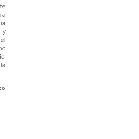
te
ra
ia
 y
el
no
o.
la
os