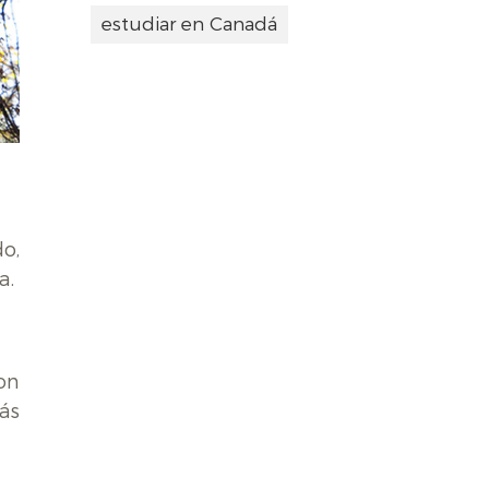
estudiar en Canadá
o,
a.
on
ás