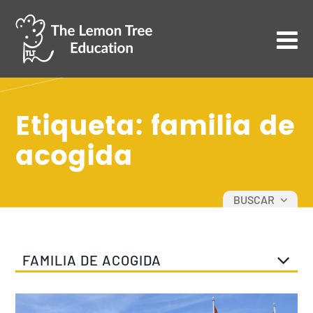
Etiqueta: familia de
acogida
BUSCAR
TODOS
DESARROLLO PERSONAL
FAMILIA DE ACOGIDA