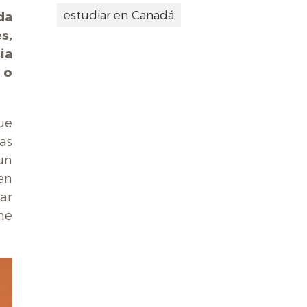
estudiar en Canadá
da
s,
ia
 o
ue
ras
un
en
ar
me