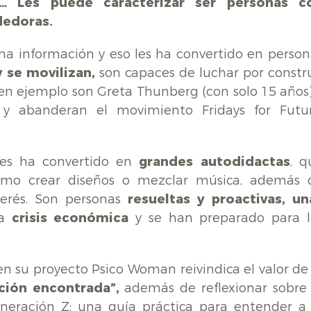
… Les puede caracterizar ser personas c
dedoras.
a información y eso les ha convertido en person
 se movilizan,
son capaces de luchar por constru
en ejemplo son Greta Thunberg (con solo 15 años)
n y abanderan el movimiento Fridays for Futur
les ha convertido en
grandes autodidactas
, q
omo crear diseños o mezclar música, además 
terés. Son personas
resueltas y proactivas, un
la
crisis económica
y se han preparado para l
 en su proyecto Psico Woman reivindica el valor de
ción encontrada”,
además de reflexionar sobre 
eneración Z: una guía práctica para entender a 