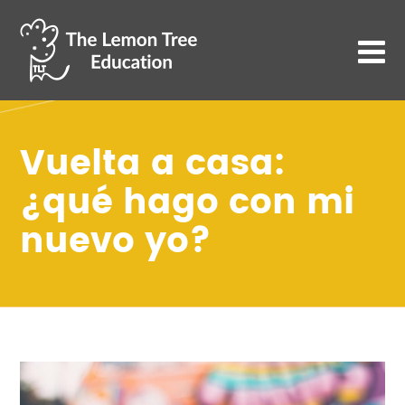
Vuelta a casa:
¿qué hago con mi
nuevo yo?