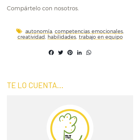
Compártelo con nosotros.
,
,
autonomía
competencias emocionales
,
,
creatividad
habilidades
trabajo en equipo
Facebook
Twitter
Pinterest
LinkedIn
WhatsApp
TE LO CUENTA...