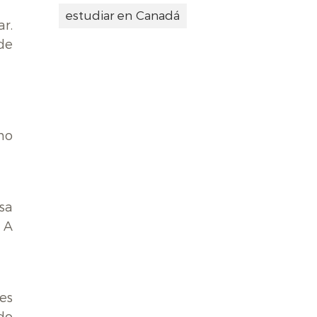
estudiar en Canadá
ar.
 de
no
sa
 A
es