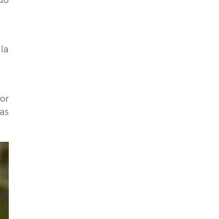
do
la
or
as